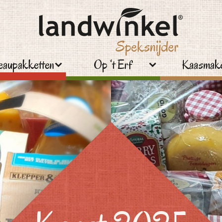
aupakketten
Op ‘t Erf
Kaasmake