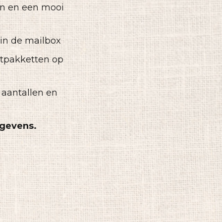
en en een mooi
n in de mailbox
stpakketten op
aantallen en
egevens.