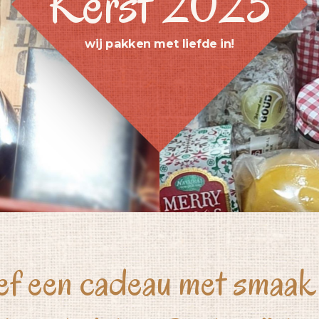
Kerst 2025
wij pakken met liefde in!
f een cadeau met smaak