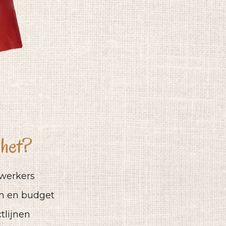
 het?
ewerkers
ën en budget
tlijnen