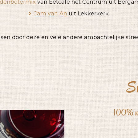
idenbotermix
van Eetcafe het Centrum uit Berga
Jam van An
uit Lekkerkerk
ssen door deze en vele andere ambachtelijke str
S
100% na