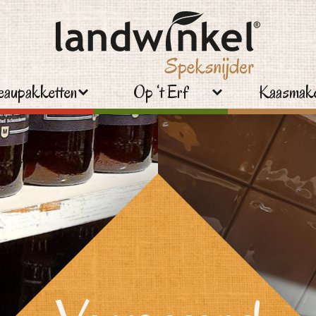
aupakketten
Op ‘t Erf
Kaasmake