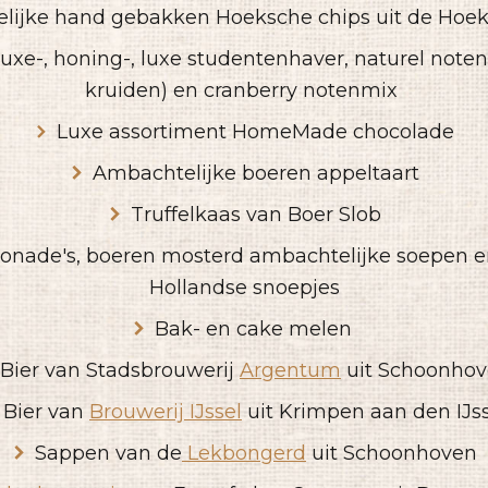
lijke hand gebakken Hoeksche chips uit de Hoe
luxe-, honing-, luxe studentenhaver, naturel note
kruiden) en cranberry notenmix
Luxe assortiment HomeMade chocolade
Ambachtelijke boeren appeltaart
Truffelkaas van Boer Slob
onade's, boeren mosterd ambachtelijke soepen e
Hollandse snoepjes
Bak- en cake melen
Bier van Stadsbrouwerij
Argentum
uit Schoonho
Bier van
Brouwerij IJssel
uit Krimpen aan den IJs
Sappen van de
Lekbongerd
uit Schoonhoven