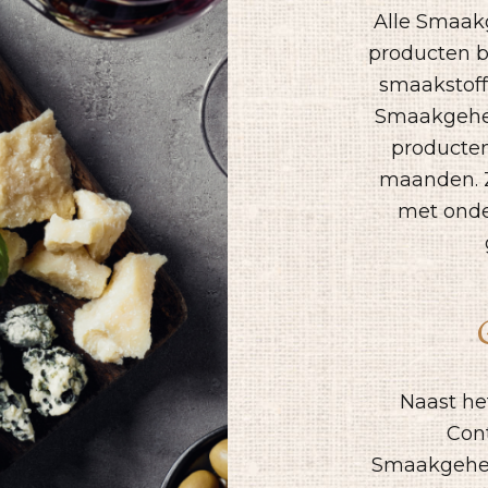
Alle Smaak
producten be
smaakstof
Smaakgehei
producte
maanden. Z
met onde
Naast he
Cont
Smaakgehei