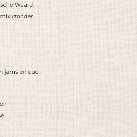
ksche Waard
nmix (zonder
n jams en oud-
ven
sel