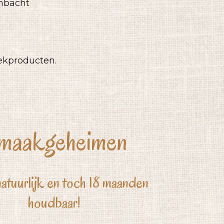
mbacht
eekproducten.
maakgeheimen
tuurlijk en toch 18 maanden
houdbaar!