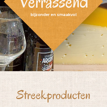
Verrassend
bijzonder en smaakvol
Streekproducten