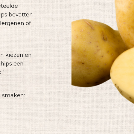
eteelde
ips bevatten
lergenen of
n kiezen en
chips een
.”
e smaken: