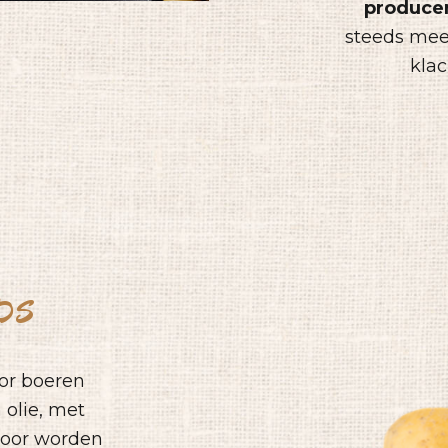
producen
steeds mee
klac
ps
oor boeren
olie, met
voor worden