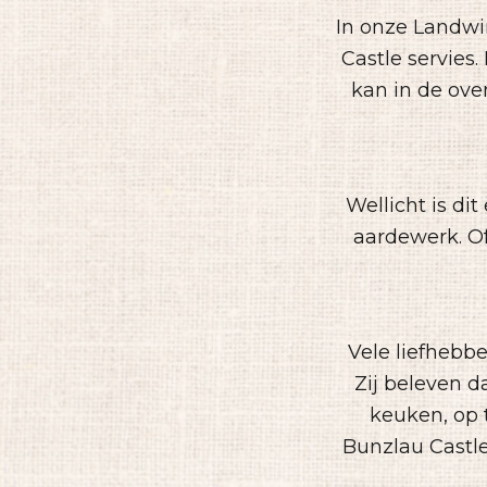
In onze Landwi
Castle servies
kan in de ove
Wellicht is d
aardewerk. O
Vele liefhebb
Zij beleven d
keuken, op t
Bunzlau Castl