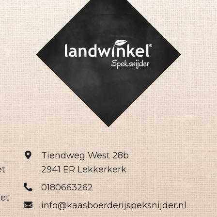
Tiendweg West 28b
et
2941 ER Lekkerkerk
0180663262
het
info@kaasboerderijspeksnijder.nl