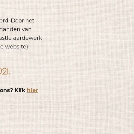
rd. Door het
n handen van
astle aardewerk
le website)
021.
 ons? Klik
hier