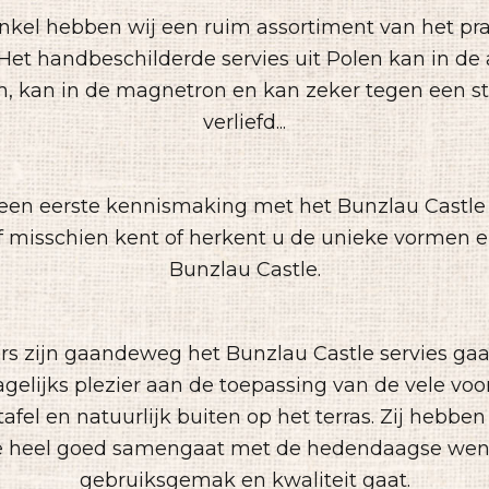
nkel hebben wij een ruim assortiment van het pr
. Het handbeschilderde servies uit Polen kan in d
n, kan in de magnetron en kan zeker tegen een stoo
verliefd...
it een eerste kennismaking met het Bunzlau Cast
f misschien kent of herkent u de unieke vormen e
Bunzlau Castle.
ers zijn gaandeweg het Bunzlau Castle servies ga
agelijks plezier aan de toepassing van de vele vo
afel en natuurlijk buiten op het terras. Zij hebbe
e heel goed samengaat met de hedendaagse wen
gebruiksgemak en kwaliteit gaat.