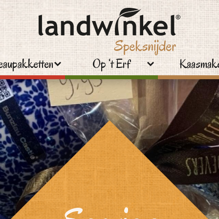
aupakketten
Op ‘t Erf
Kaasmake