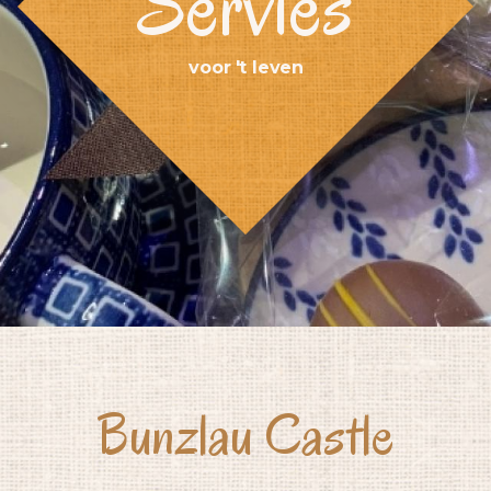
Servies
voor 't leven
Bunzlau Castle